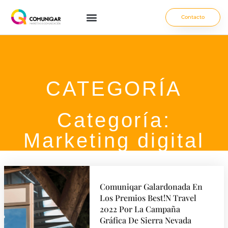
Contacto
CATEGORÍA
Categoría:
Marketing digital
Comuniqar Galardonada En
Los Premios Best!N Travel
2022 Por La Campaña
Gráfica De Sierra Nevada