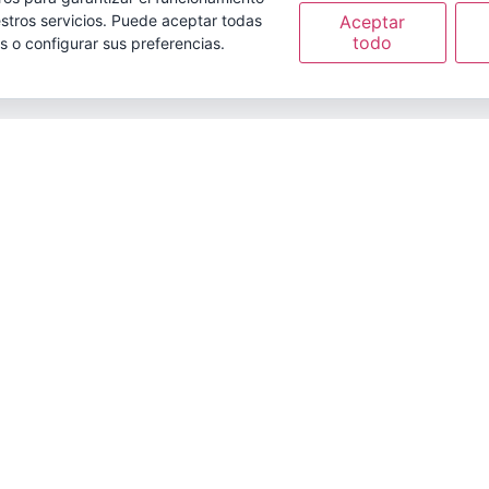
Aceptar
stros servicios. Puede aceptar todas
todo
s o configurar sus preferencias.
arketing
elit. Maecenas sit amet
roin quis ultrices velit,