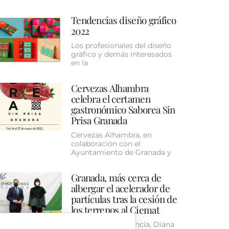
Tendencias diseño gráfico
2022
Los profesionales del diseño
gráfico y demás interesados
en la
Cervezas Alhambra
celebra el certamen
gastronómico Saborea Sin
Prisa Granada
Cervezas Alhambra, en
colaboración con el
Ayuntamiento de Granada y
Granada, más cerca de
albergar el acelerador de
partículas tras la cesión de
los terrenos al Ciemat
La ministra de Ciencia, Diana