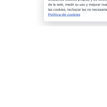
de la web, medir su uso y mejorar nue
las cookies, rechazar las no necesaria
Política de cookies
Tu agencia de Comunicación & M
Lorem ipsum dolor sit amet, consectetur adipiscing 
accumsan velit. Nam pulvinar nisl vel sagittis rutrum. P
luctus fermentum nibh.
Contacta con nosotros