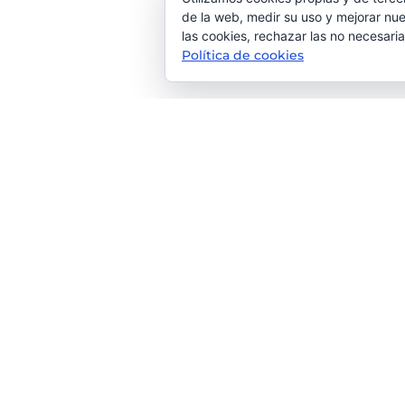
de la web, medir su uso y mejorar nue
las cookies, rechazar las no necesaria
Política de cookies
Tu agencia de Comunicación & M
Lorem ipsum dolor sit amet, consectetur adipiscing 
accumsan velit. Nam pulvinar nisl vel sagittis rutrum. P
luctus fermentum nibh.
Contacta con nosotros