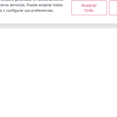
Aceptar
stros servicios. Puede aceptar todas
todo
s o configurar sus preferencias.
arketing
elit. Maecenas sit amet
roin quis ultrices velit,