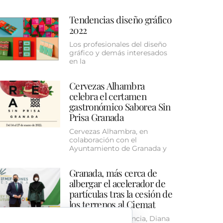
Tendencias diseño gráfico
2022
Los profesionales del diseño
gráfico y demás interesados
en la
Cervezas Alhambra
celebra el certamen
gastronómico Saborea Sin
Prisa Granada
Cervezas Alhambra, en
colaboración con el
Ayuntamiento de Granada y
Granada, más cerca de
albergar el acelerador de
partículas tras la cesión de
los terrenos al Ciemat
La ministra de Ciencia, Diana