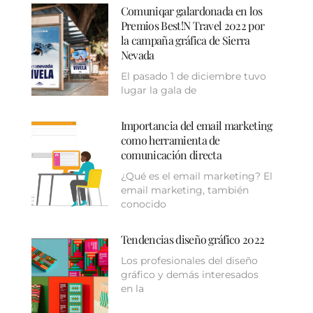
Comuniqar galardonada en los
Premios Best!N Travel 2022 por
la campaña gráfica de Sierra
Nevada
El pasado 1 de diciembre tuvo
lugar la gala de
Importancia del email marketing
como herramienta de
comunicación directa
¿Qué es el email marketing? El
email marketing, también
conocido
Tendencias diseño gráfico 2022
Los profesionales del diseño
gráfico y demás interesados
en la