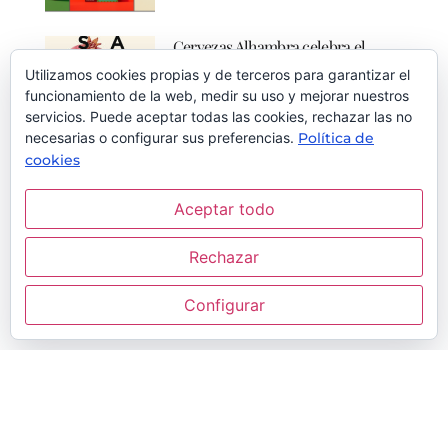
Cervezas Alhambra celebra el
certamen gastronómico Saborea
Utilizamos cookies propias y de terceros para garantizar el
Sin Prisa Granada
funcionamiento de la web, medir su uso y mejorar nuestros
servicios. Puede aceptar todas las cookies, rechazar las no
Cervezas Alhambra, en
necesarias o configurar sus preferencias.
Política de
colaboración con el
Ayuntamiento de Granada y
cookies
Aceptar todo
Granada, más cerca de albergar
el acelerador de partículas tras la
cesión de los terrenos al Ciemat
Rechazar
La ministra de Ciencia, Diana
Morant, y el presidente de
Configurar