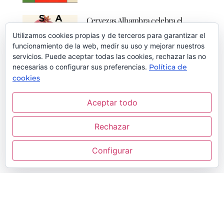
Cervezas Alhambra celebra el
certamen gastronómico Saborea
Utilizamos cookies propias y de terceros para garantizar el
Sin Prisa Granada
funcionamiento de la web, medir su uso y mejorar nuestros
servicios. Puede aceptar todas las cookies, rechazar las no
Cervezas Alhambra, en
colaboración con el
necesarias o configurar sus preferencias.
Política de
Ayuntamiento de Granada y
cookies
Granada, más cerca de albergar
Aceptar todo
el acelerador de partículas tras la
cesión de los terrenos al Ciemat
Rechazar
La ministra de Ciencia, Diana
Morant, y el presidente de
Configurar