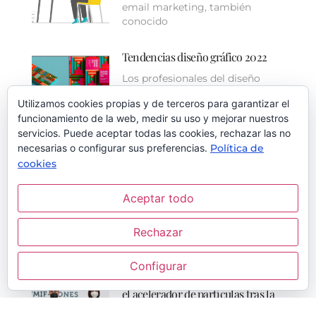
email marketing, también
conocido
Tendencias diseño gráfico 2022
Los profesionales del diseño
gráfico y demás interesados
Utilizamos cookies propias y de terceros para garantizar el
en la
funcionamiento de la web, medir su uso y mejorar nuestros
servicios. Puede aceptar todas las cookies, rechazar las no
necesarias o configurar sus preferencias.
Política de
Cervezas Alhambra celebra el
cookies
certamen gastronómico Saborea
Sin Prisa Granada
Aceptar todo
Cervezas Alhambra, en
colaboración con el
Rechazar
Ayuntamiento de Granada y
Configurar
Granada, más cerca de albergar
el acelerador de partículas tras la
cesión de los terrenos al Ciemat