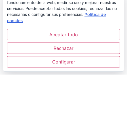
Cervezas Alhambra, en
funcionamiento de la web, medir su uso y mejorar nuestros
colaboración con el
servicios. Puede aceptar todas las cookies, rechazar las no
Ayuntamiento de Granada y
necesarias o configurar sus preferencias.
Política de
cookies
Granada, más cerca de albergar
el acelerador de partículas tras la
Aceptar todo
cesión de los terrenos al Ciemat
Rechazar
La ministra de Ciencia, Diana
Morant, y el presidente de
Configurar
Tu agencia de Comunicación & Marketing