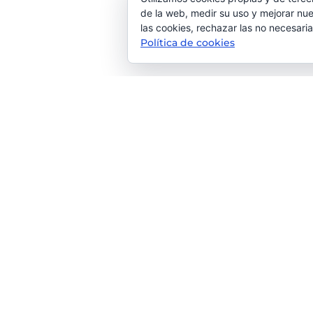
de la web, medir su uso y mejorar nue
las cookies, rechazar las no necesaria
Política de cookies
Tu agencia de Comunicación & M
Lorem ipsum dolor sit amet, consectetur adipiscing 
accumsan velit. Nam pulvinar nisl vel sagittis rutrum. P
luctus fermentum nibh.
Contacta con nosotros