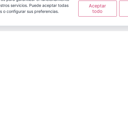
Aceptar
stros servicios. Puede aceptar todas
todo
s o configurar sus preferencias.
arketing
elit. Maecenas sit amet
roin quis ultrices velit,