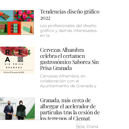
Tendencias diseño gráfico
2022
Los profesionales del diseño
gráfico y demás interesados
en la
Cervezas Alhambra
celebra el certamen
gastronómico Saborea Sin
Prisa Granada
Cervezas Alhambra, en
colaboración con el
Ayuntamiento de Granada y
Granada, más cerca de
albergar el acelerador de
partículas tras la cesión de
los terrenos al Ciemat
La ministra de Ciencia, Diana