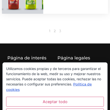
1
2
3
Página de interés
Página legales
Blog
Aviso legal
Utilizamos cookies propias y de terceros para garantizar el
Kit Digital
Política de privacidad
funcionamiento de la web, medir su uso y mejorar nuestros
servicios. Puede aceptar todas las cookies, rechazar las no
Política de cookies
necesarias o configurar sus preferencias.
Política de
cookies
Redes sociales
Aceptar todo
Instagram
Facebook